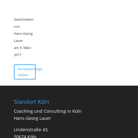
Geschrieben
von
Hans-Georg
Lauer
am 9. März
2017
Kontaktanfrage
stellen
Standort Köln
Coa­ching und Con­sul­ting in Köln
Hans-Georg Lauer
Lindenstraße 43,
50674 Köln