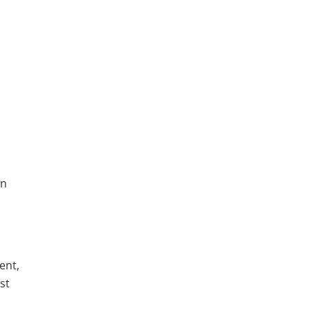
en
ent,
st