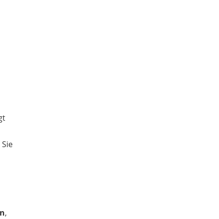
.
gt
 Sie
en
,