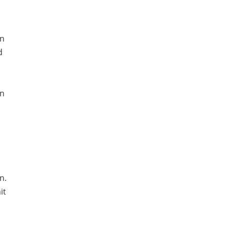
en
d
en
n.
it