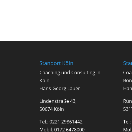
Standort Köln
Sta
Coa­ching und Con­sul­ting in
Coa­
Köln
Bon
Hans-Georg Lauer
Han
Lindenstraße 43,
Rün
50674 Köln
531
Tel.:
0221 29861442
Tel:
Mobil:
0172 6478000
Mob