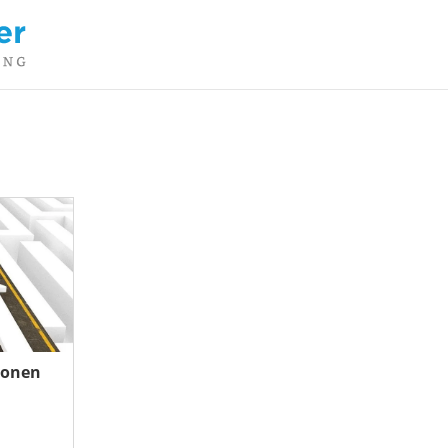
ionen
g