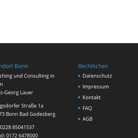
ndort Bonn
Rechtliches
ching und Con­sul­ting in
Datenschutz
n
Impressum
s-Georg Lauer
Kontakt
gsdorfer Straße 1a
FAQ
73 Bonn Bad Godesberg
AGB
0228 85041537
il:
0172 6478000