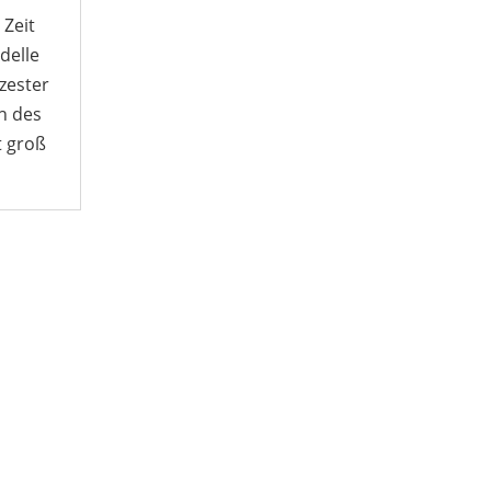
 Zeit
delle
rzester
ch des
t groß