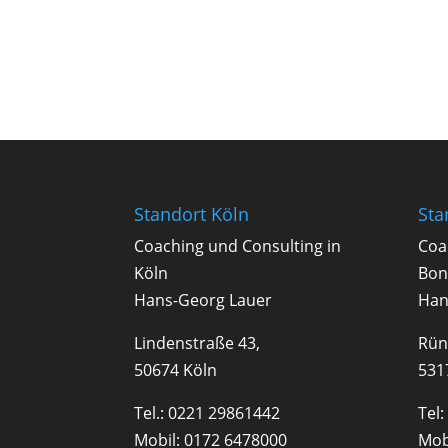
Standort Köln
Sta
Coa­ching und Con­sul­ting in
Coa­
Köln
Bon
Hans-Georg Lauer
Han
Lindenstraße 43,
Rün
50674 Köln
531
Tel.:
0221 29861442
Tel:
Mobil:
0172 6478000
Mob