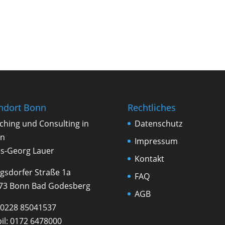
ndort Bonn
Rechtliches
ching und Con­sul­ting in
Datenschutz
n
Impressum
s-Georg Lauer
Kontakt
gsdorfer Straße 1a
FAQ
73 Bonn Bad Godesberg
AGB
0228 85041537
il:
0172 6478000